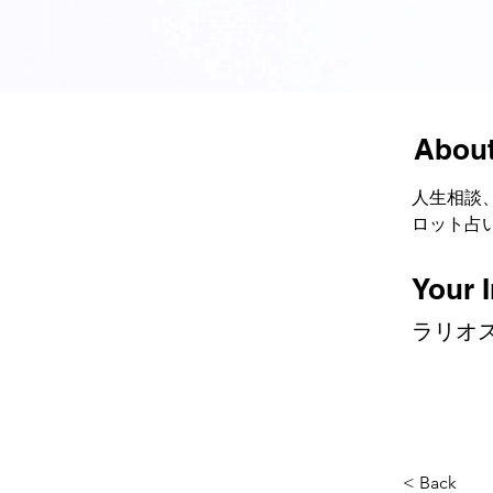
About
人生相談
ロット占
Your I
ラリオス
< Back